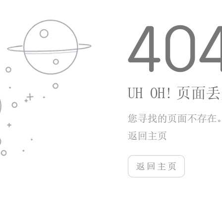
3、福利渠道丰富，每日暗号、登录活动、赛季任
务持续发放钻石、抽卡道具等奖励。
小编点评
灵魂宝戒跳出常规卡牌手游的费用限制，独特弃牌
战斗机制让策略玩法更有新意，Roguelike地牢副本大
幅延长游玩周期。养成体系对零氪玩家十分友好，核心
装备与进阶材料都能通过日常副本稳定刷取，没有强制
氪金卡点。操作门槛不高，新手跟随主线就能熟悉卡组
搭配逻辑，十二宫公平模式适合喜欢策略博弈的玩家。
唯一不足是后期高难要塞需要反复调整阵容，追求快速
养成会耗费更多副本时间，整体适合偏爱卡牌构筑、地