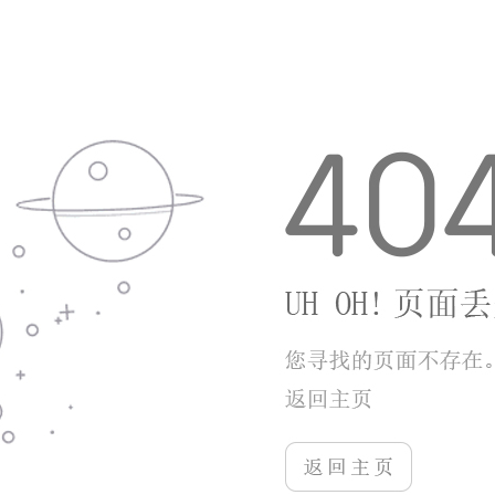
1、游戏启动迅速，占用手机资源较少，打开应用
就能快速进入对局。
2、支持完整离线单机运行，不受网络限制，各类
无网络场景均可正常游玩。
3、核心功能全部免费开放，不存在道具付费、关
卡上锁等隐藏消费内容。
小编点评
五子棋单机版抓住传统棋类游戏的核心乐趣，摒弃
多余的联网竞技元素，专注打造纯粹的单机对弈体验。
多层次AI难度搭配残局闯关模式，既能帮助零基础玩家