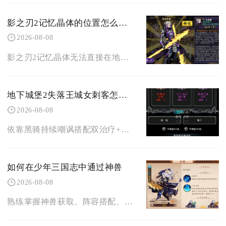
影之刃2记忆晶体的位置怎么找到
2026-08-08
影之刃2记忆晶体无法直接在地图场景拾取，主要依靠副本掉落碎片合成、悬赏任务奖励、试炼挑战以
地下城堡2失落王城女刺客怎么打
2026-08-08
依靠黑骑持续嘲讽搭配双治疗+控制法师的标准四角色阵容，配齐免疫流血、瘟疫装备并严格调整力速
如何在少年三国志中通过神兽
2026-08-08
熟练掌握神兽获取、阵容搭配、资源分配与图鉴养成，合理区分上阵神兽与护佑神兽的培养方向，是依