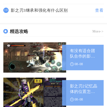
影之刃3继承和强化有什么区别
查看
10
精选攻略
More->
有没有适合团
队合作的影之
刃2玄玉阵容
08-08
影之刃2记忆晶
体的位置怎么
找到
08-08