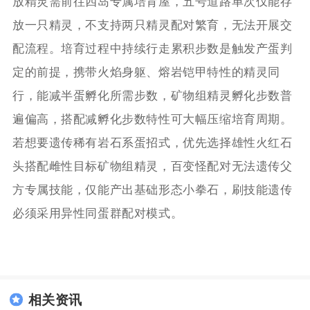
放精灵需前往四岛专属培育屋，五号道路单次仅能存
放一只精灵，不支持两只精灵配对繁育，无法开展交
配流程。培育过程中持续行走累积步数是触发产蛋判
定的前提，携带火焰身躯、熔岩铠甲特性的精灵同
行，能减半蛋孵化所需步数，矿物组精灵孵化步数普
遍偏高，搭配减孵化步数特性可大幅压缩培育周期。
若想要遗传稀有岩石系蛋招式，优先选择雄性火红石
头搭配雌性目标矿物组精灵，百变怪配对无法遗传父
方专属技能，仅能产出基础形态小拳石，刷技能遗传
必须采用异性同蛋群配对模式。
相关资讯