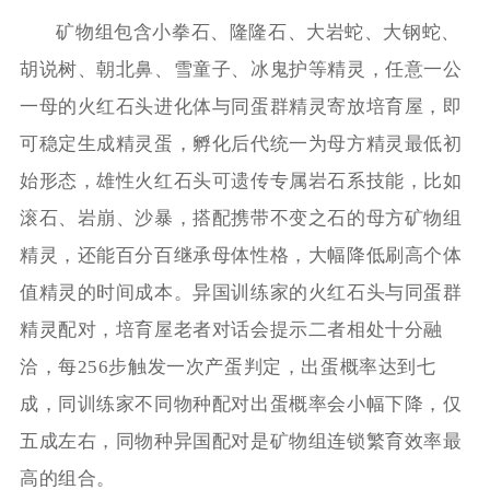
矿物组包含小拳石、隆隆石、大岩蛇、大钢蛇、
胡说树、朝北鼻、雪童子、冰鬼护等精灵，任意一公
一母的火红石头进化体与同蛋群精灵寄放培育屋，即
可稳定生成精灵蛋，孵化后代统一为母方精灵最低初
始形态，雄性火红石头可遗传专属岩石系技能，比如
滚石、岩崩、沙暴，搭配携带不变之石的母方矿物组
精灵，还能百分百继承母体性格，大幅降低刷高个体
值精灵的时间成本。异国训练家的火红石头与同蛋群
精灵配对，培育屋老者对话会提示二者相处十分融
洽，每256步触发一次产蛋判定，出蛋概率达到七
成，同训练家不同物种配对出蛋概率会小幅下降，仅
五成左右，同物种异国配对是矿物组连锁繁育效率最
高的组合。