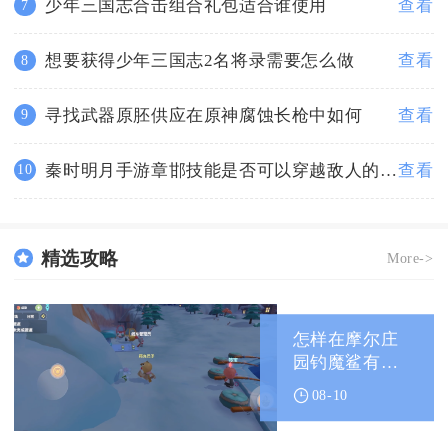
少年三国志合击组合礼包适合谁使用
查看
7
想要获得少年三国志2名将录需要怎么做
查看
8
寻找武器原胚供应在原神腐蚀长枪中如何
查看
9
秦时明月手游章邯技能是否可以穿越敌人的防御
查看
10
精选攻略
More->
怎样在摩尔庄
园钓魔鲨有最
佳效果
08-10