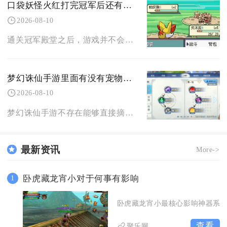
口袋妖怪火红打完冠军后还有什么有趣的玩法
2026-08-10
通关冠军殿堂之后，游戏并不会就此结束，核心趣味集中在七之岛完整主线推进、高阶传说宝可梦捕捉
梦幻诛仙手游里面有没有宠物技能摘取的道具
2026-08-10
梦幻诛仙手游不存在能够直接摘取、剥离宠物已有技能的道具，无法将一只宠物身上现成的技能单独提
最新资讯
More->
卧虎藏龙宵小对于何事有影响
1
卧虎藏龙宵小最核心影响神器系
查看
聚乐网