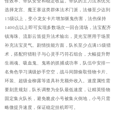
怪效率、带队安全和稳定收益。带队的主力法系优先
选择龙宫、魔王寨这类群体法术门派，法修至少达到
15级以上，变小龙女卡片增加驱鬼伤害，法伤保持
1400点以上即可实现多数场次一回合清场，法宝配齐
镇海珠、流影云笛提升法术输出，灵光宝匣用于场景
补充法宝灵气。剧情技能方面，队长至少点满15级猎
术，搭配狩猎鞋子与心灵手巧符石组合，大幅提升野
生画魂、吸血鬼、鬼将的抓捕成功率，队伍中安排一
名角色学习满级妙手空空，战斗间隙偷取怪物卡片、
环装、超级金柳露等道具补充额外收入。速度属性需
要刻意规划，队长调整为全队最低速度，让精英怪物
固定集火队长，避免脆皮小号被集火倒地，小号只需
略微提升速度，保证稳定挂机即可。