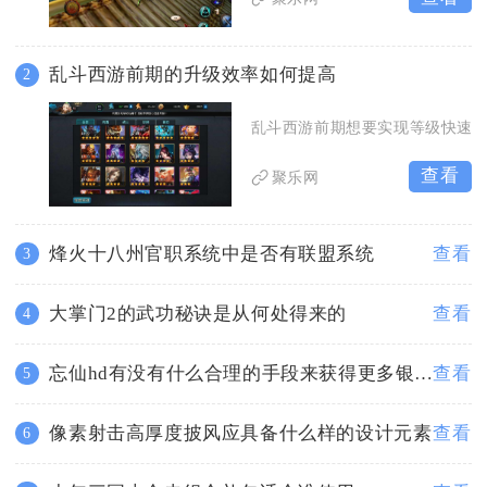
乱斗西游前期的升级效率如何提高
2
乱斗西游前期想要实现等级快速
查看
聚乐网
烽火十八州官职系统中是否有联盟系统
查看
3
大掌门2的武功秘诀是从何处得来的
查看
4
忘仙hd有没有什么合理的手段来获得更多银块
查看
5
像素射击高厚度披风应具备什么样的设计元素
查看
6