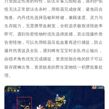
只受固定伤害的特性，队伍常备几组暗器，遇到护佑
怪无法正常群法击杀时，用暗器完成收尾，避免回合
拖沓。内丹优先选择迅敏和矫健，兼顾速度、灵力与
生存能力，无需携带血耐宠，全程追求极致清怪效率
即可。遇到告密怪物时优先选择抓捕，若出现爆炸类
告密怪物，可以先用暗器压低血量再进行捕捉，防止
爆炸伤害波及全队，遇到稀有宝宝时全队停止输出，
由猎术角色优先完成捕捉，资质技能合格的胚子可以
留存摆摊出售，资质较差的野生宠物统一积攒批量处
理。