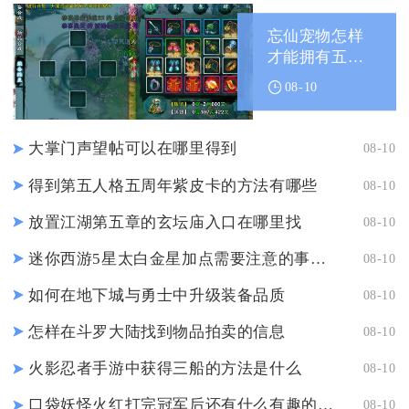
忘仙宠物怎样
才能拥有五变
资质
08-10
大掌门声望帖可以在哪里得到
08-10
得到第五人格五周年紫皮卡的方法有哪些
08-10
放置江湖第五章的玄坛庙入口在哪里找
08-10
迷你西游5星太白金星加点需要注意的事项是什么
08-10
如何在地下城与勇士中升级装备品质
08-10
怎样在斗罗大陆找到物品拍卖的信息
08-10
火影忍者手游中获得三船的方法是什么
08-10
口袋妖怪火红打完冠军后还有什么有趣的玩法
08-10