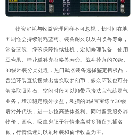
物资消耗与收益管理同样不可忽视，长时间在地
五刷怪会持续消耗蓝药、装备耐久以及召唤兽寿命，
常备蓝碗、绿碗保障持续挂机，定期修理装备，使用
豆斋果、桂花糕补充召唤兽寿命。战斗掉落的70级、
80级环装分类处理，热门武器装备选择鉴定搏极品，
普通环装直接摆摊出售换取梦幻币，多余环装也可分
解换取吸附石。空闲时段可以顺带承接法宝代练灵气
业务，增加稳定额外收益，积攒的0级宝宝练至30级
后对外代练，进一步拉高整体盈利。同时留意服务器
物价，画魂、吸血鬼胚子行情走高时多预留抓捕名
额，行情低迷则以刷环装和偷卡收益为主。