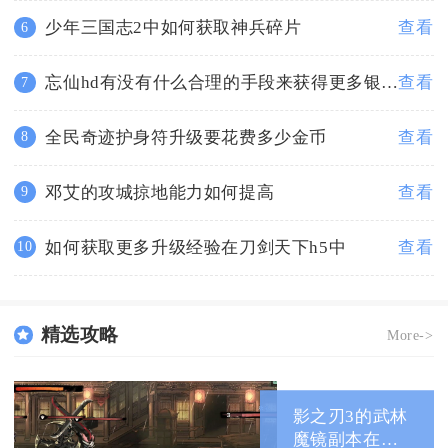
少年三国志2中如何获取神兵碎片
查看
6
忘仙hd有没有什么合理的手段来获得更多银块
查看
7
全民奇迹护身符升级要花费多少金币
查看
8
邓艾的攻城掠地能力如何提高
查看
9
如何获取更多升级经验在刀剑天下h5中
查看
10
精选攻略
More->
影之刃3的武林
魔镜副本在哪