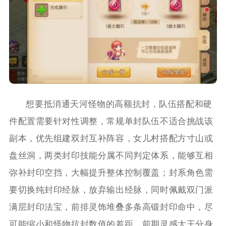
想要抵消通天河怪物的高额抗封，队伍搭配和硬
件配置需要针对性调整，常规单封队伍不适合挑战该
副本，优先组建双封互补阵容，女儿村搭配方寸山或
盘丝洞，两类封印技能分属不同判定体系，能够互相
弥补封印空挡，大幅提升整体控制覆盖；封系角色需
要切换纯封印经脉，放弃输出经脉，同时佩戴双门派
满层封印法宝，前排灵饰堆叠多条高锻封印命中，尽
可能缩小和怪物抗封数值的差距。前期灵感大王分身