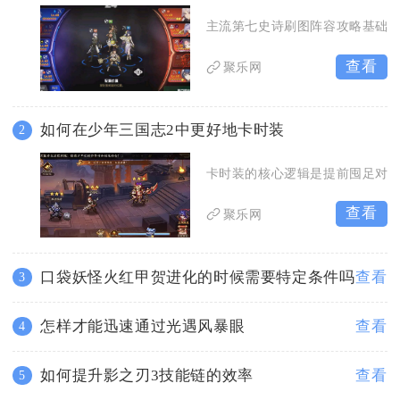
主流第七史诗刷图阵容攻略基础
查看
聚乐网
如何在少年三国志2中更好地卡时装
2
卡时装的核心逻辑是提前囤足对
查看
聚乐网
口袋妖怪火红甲贺进化的时候需要特定条件吗
查看
3
怎样才能迅速通过光遇风暴眼
查看
4
如何提升影之刃3技能链的效率
查看
5