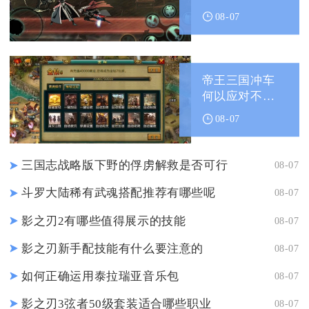
里找
08-07
帝王三国冲车
何以应对不被
顶翻的挑战
08-07
三国志战略版下野的俘虏解救是否可行
08-07
斗罗大陆稀有武魂搭配推荐有哪些呢
08-07
影之刃2有哪些值得展示的技能
08-07
影之刃新手配技能有什么要注意的
08-07
如何正确运用泰拉瑞亚音乐包
08-07
影之刃3弦者50级套装适合哪些职业
08-07