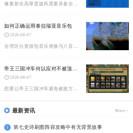
像素射击高厚度披风需要具备合理的分层像素结构、收敛式外轮廓、低干扰纹理分区、适配对战的色彩
如何正确运用泰拉瑞亚音乐包
2026-08-07
合理区分资源包音乐替换与八音盒录制播放两套体系、规范文件部署路径、搭配场景灵活切换播放方式
帝王三国冲车何以应对不被顶翻的挑战
2026-08-07
想要让帝王三国冲车避免被敌方部队顶翻，核心思路是构建多层封锁阵线切断近战单位贴脸路径，配合
最新资讯
More->
第七史诗刷图阵容攻略中有无背景故事
1