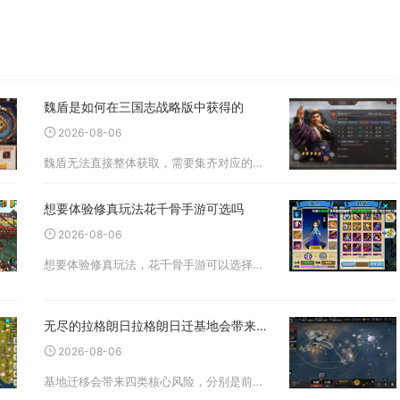
魏盾是如何在三国志战略版中获得的
2026-08-06
魏盾无法直接整体获取，需要集齐对应的魏国盾兵武将，搭配盾兵兵种战法组建而成，主流顶配虎卫魏盾由曹操、典韦、许褚三名武将构成，缺少核心武将时也能使用徐晃、郭淮、夏侯惇、满宠等武将搭建低配魏盾过渡。想要成型魏盾，首
想要体验修真玩法花千骨手游可选吗
2026-08-06
想要体验修真玩法，花千骨手游可以选择，但这款游戏的修真体系偏向灵宠养成模块，并非围绕主角角色打造完整的境界突破修真路线，追求传统主角筑基、渡劫修仙体系的玩家需要提前认清玩法差异。游戏内的修真玩法独立划分在灵宠养
无尽的拉格朗日拉格朗日迁基地会带来哪些潜在危险
2026-08-06
基地迁移会带来四类核心风险，分别是前置筹备产生的资源损耗、迁移前后的防空防御漏洞、新星域未知势力带来的长期冲突、超长冷却机制锁死战略调整空间，四类隐患会互相叠加拖慢整体发育节奏，稍有疏忽就会造成舰船与资源双重亏