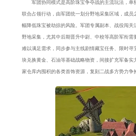
军团协同模式是高阶珠宝争夺战的主流玩法，单
联合占领行动，由军团统一划分野地采集区域，成员
幅降低珠宝被劫掠的风险。军团专属副本、战役闯关
野地采集，尤其中后期晋升中尉、中校等高阶军衔需
难以满足需求，同步参与主线剧情藏宝任务、限时寻
块兑换黄金、石油等基础战略物资，间接扩充军备实
家仓库内囤积的各类首饰资源，复刻二战多方势力争