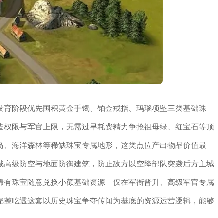
发育阶段优先囤积黄金手镯、铂金戒指、玛瑙项坠三类基础珠
造权限与军官上限，无需过早耗费精力争抢祖母绿、红宝石等顶
岛、海洋森林等稀缺珠宝专属地形，这类点位产出物品价值最
城高级防空与地面防御建筑，防止敌方以空降部队突袭后方主城
稀有珠宝随意兑换小额基础资源，仅在军衔晋升、高级军官专属
完整吃透这套以历史珠宝争夺传闻为基底的资源运营逻辑，能够