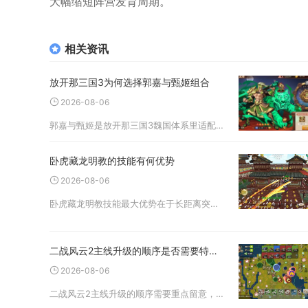
大幅缩短阵营发育周期。
相关资讯
放开那三国3为何选择郭嘉与甄姬组合
2026-08-06
郭嘉与甄姬是放开那三国3魏国体系里适配度拉满的黄金双核组合，这套速冻冰控流凭借技能联动的控制链、攻防互补的机制，在竞技场、魔魂塔、主线推图等主流玩法中都能稳定发挥压制力，是兼顾输出与生存的优选搭配。郭嘉作为核心
卧虎藏龙明教的技能有何优势
2026-08-06
卧虎藏龙明教技能最大优势在于长距离突进先手控制、持续流血伤害搭配破防输出，同时依托门派属性成长实现能抗能打的近战定位，单挑、副本清怪、小规模团战均有稳定发挥。整套技能链围绕突进、控制、持续伤害构建，容错率高，对
二战风云2主线升级的顺序是否需要特别注意
2026-08-06
二战风云2主线升级的顺序需要重点留意，完全顺着任务指引无脑推进容易出现资源、人口、战力三重发展瓶颈，分阶段规划建筑、部队、科技的升级节奏，才能稳定完成主线任务并最大化奖励收益。游戏前期主线任务以建造、低等级建筑