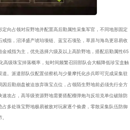
形定向占领对应野地并配置高后勤属性采集军官，不同地形固定
石戒指，沼泽盛产琥珀项链、蓝宝石项坠，草原与海岛更容易收
铂金戒指为主，优先选择六级及以上高阶野地，搭配后勤属性65
大化高级珠宝掉落概率，短时间频繁召回部队会大幅降低珍宝盒触
渠道。派遣部队仅配置侦察机与少量摩托化步兵即可完成采集驻
易因后勤崩盘被迫放弃珠宝点位，占领陌生野地前必须先行全方
快速攻占，高等级资源野地需要搭配榴弹炮与反坦克单位破除防
抢占多处珠宝野地极易被敌对玩家逐个偷袭，零散采集队伍防御
节。