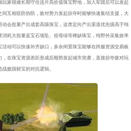
独玩家很难长期守住连片高价值珠宝野地，加入军团后可以发起
之间互相驻防协防，敌对势力发起掠夺时能够快速集结支援，大
活动会批量产出成套高级珠宝，这类定向产出渠道优先级高于纯
要消耗大批量蓝宝石项坠、祖母绿等稀缺珠宝，纯野外采集效率
宝活动可以快速补齐缺口，多余闲置珠宝能够在跨服资源交易板
力，在珠宝资源差距形成后顺势发起城市突袭，直接掠夺敌对玩
抢战败国财宝的对抗逻辑。