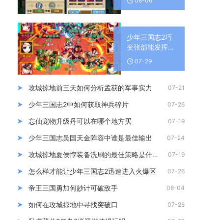
08-06
少年三国志2巧
变张郃能发挥什
么作用
07-29
攻城掠地前三天如何分析孟获的军事实力
07-21
少年三国志2中如何获取神兵碎片
07-26
忘仙宠物升级丹可以在哪个地方买
07-19
少年三国志吴国天金阵容中谁是最佳输出
07-24
攻城掠地夏侯惇装备洗刷的最佳策略是什么
07-19
怎么样才能让少年三国志2迅速进入火爆区
07-26
帝王三国勇加何妙计可破敌手
08-04
如何在攻城掠地中寻找突破口
07-26