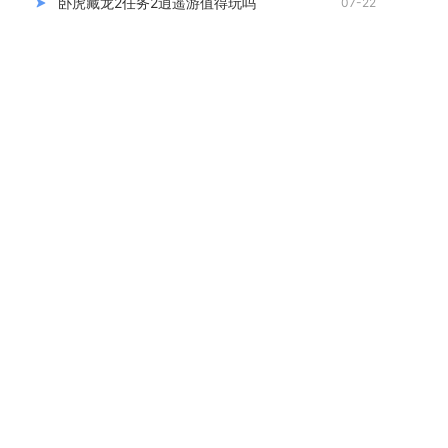
卧虎藏龙2任务2逍遥游值得玩吗
07-22