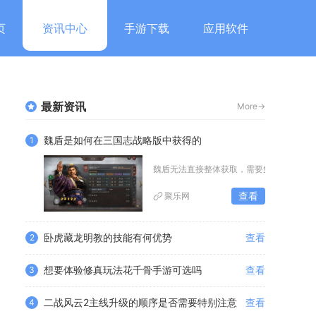
页
资讯中心
手游下载
应用软件
最新资讯
More->
魏盾是如何在三国志战略版中获得的
1
魏盾无法直接整体获取，需要集齐对应的魏
查看
聚乐网
卧虎藏龙明教的技能有何优势
查看
2
想要体验修真玩法花千骨手游可选吗
查看
3
二战风云2主线升级的顺序是否需要特别注意
查看
4