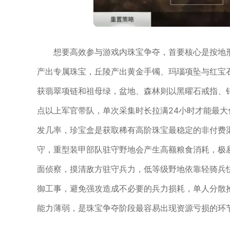
想要高效参与游戏内珠宝争夺，首要核心是按地
产出专属珠宝，丘陵产出黄金手镯、玛瑙项坠与红宝
获翡翠项链和祖母绿，盆地、森林则以黑曜石戒指、
点以上军官带队，单次采集时长拉满24小时才能最
发几率，珍宝盒是获取稀有高阶珠宝最稳定的非付费
守，重型装甲部队驻守野地会产生高额粮食消耗，极
面侦察，摸清敌方驻守兵力，低等级野地依靠轻骑兵
御工事，避免强攻造成不必要的兵力损耗，单人分散
能力薄弱，是珠宝争夺阶段最容易出现资源亏损的环