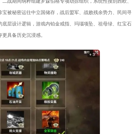
。二战期间纳粹组建罗森伯格专项劫掠组织，系统性搜刮西欧、
珍宝被秘密运往中立国储存，战后盟军、战败残余势力、民间寻
的底层设计逻辑，游戏内铂金戒指、玛瑙项坠、祖母绿、红宝石
夺更具备历史沉浸感。