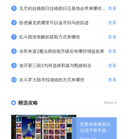
无尽的拉格朗日拉格朗日迁基地会带来哪些潜在危险
查看
5
卧虎藏龙贰哪里可以追寻到马的踪迹
查看
6
乱斗西游觉醒的获取方式有哪些
查看
7
全民奇迹2魔法师技能升级后有哪些增益效果
查看
8
放开那三国3为何选择郭嘉与甄姬组合
查看
9
在斗罗大陆寻找项链的方式有哪些
查看
10
精选攻略
More->
想要体验修真玩
法花千骨手游可
选吗