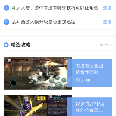
斗罗大陆手游中有没有特殊技巧可以让角色更加坚韧
查看
9
乱斗西游人物升级是否更加迅猛
查看
10
精选攻略
More->
有没有适合团
队合作的影之
刃2玄玉阵容
08-08
影之刃2记忆晶
体的位置怎么