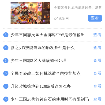
全套装备达成洗炼满词条、满紫
查看
聚乐网
少年三国志吴国天金阵容中谁是最佳输出
查看
3
影之刃3技能剑瀑的触发条件是什么
查看
4
少年三国志2区人满该如何处理
查看
5
全民奇迹战士如何挑选适合的技能加点
查看
6
升级攻城掠地到128级后该怎么办
查看
7
少年三国志兵符铸造石的使用时间有限制吗
查看
8