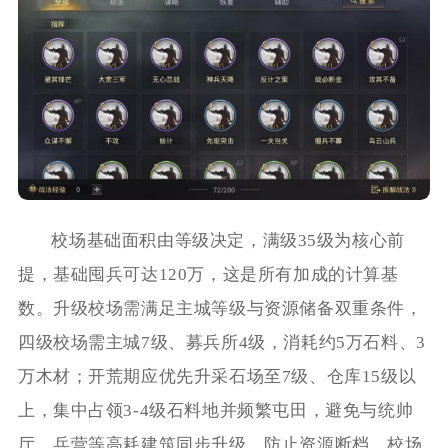
校场基础面积由等级决定，满级35级为核心前
提，基础囤兵可达120万，这是所有加成的计算基
数。升级校场需满足主城等级与资源储备双重条件，
四级校场需主城7级、募兵所4级，消耗约5万石料、3
万木材；开荒期应优先升采石场至7级、仓库15级以
上，集中占领3-4级石料地并频繁屯田，避免与统帅
厅、兵营等高耗建筑同步升级，防止资源断档。校场