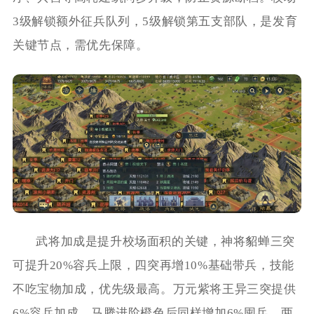
3级解锁额外征兵队列，5级解锁第五支部队，是发育
关键节点，需优先保障。
武将加成是提升校场面积的关键，神将貂蝉三突
可提升20%容兵上限，四突再增10%基础带兵，技能
不吃宝物加成，优先级最高。万元紫将王异三突提供
6%容兵加成，马腾进阶橙色后同样增加6%囤兵，两