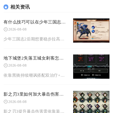
相关资讯
有什么技巧可以在少年三国志2后期提升战力
2026-08-08
少年三国志2后期想要稳步拉高战力，核心技巧是停止全员均衡养成，集中资源打造双核体系，深挖神
地下城堡2失落王城女刺客怎么打
2026-08-08
依靠黑骑持续嘲讽搭配双治疗+控制法师的标准四角色阵容，配齐免疫流血、瘟疫装备并严格调整力速
影之刃3里如何加大暴击伤害的效果
2026-08-08
影之刃3提升暴击伤害需依靠装备套装词条、心法羁绊与铸魂、刻印系统、华服及技能机制多乘区同步