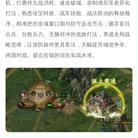
机，打磨持久战消耗、速攻破城、牵制绕后等差异化
打法，熟悉珍宝特效、战车技能、战法联动的释放顺
序，精准把控攻城窗口期与防守反击节点，摒弃盲目
出兵、分散兵力、无脑对冲的低效打法，养成全局战
略思维，让攻防操作更具章法，大幅提升城池争夺、
跨国对战、据点拉锯的综合实战水准。