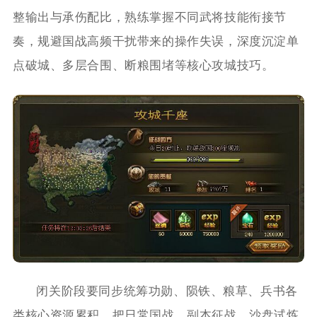
整输出与承伤配比，熟练掌握不同武将技能衔接节
奏，规避国战高频干扰带来的操作失误，深度沉淀单
点破城、多层合围、断粮围堵等核心攻城技巧。
闭关阶段要同步统筹功勋、陨铁、粮草、兵书各
类核心资源累积，把日常国战、副本征战、沙盘试炼