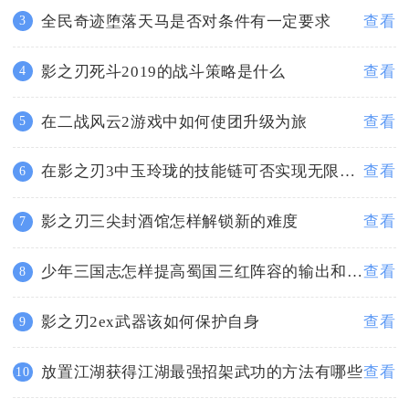
全民奇迹堕落天马是否对条件有一定要求
查看
3
影之刃死斗2019的战斗策略是什么
查看
4
在二战风云2游戏中如何使团升级为旅
查看
5
在影之刃3中玉玲珑的技能链可否实现无限切割
查看
6
影之刃三尖封酒馆怎样解锁新的难度
查看
7
少年三国志怎样提高蜀国三红阵容的输出和生存能力
查看
8
影之刃2ex武器该如何保护自身
查看
9
放置江湖获得江湖最强招架武功的方法有哪些
查看
10