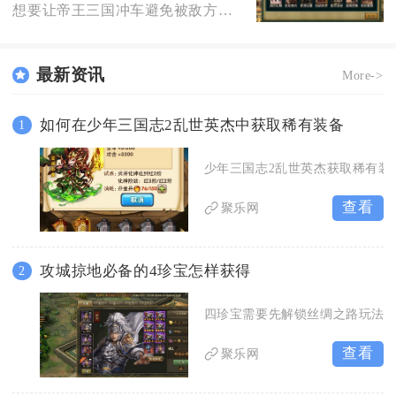
想要让帝王三国冲车避免被敌方部队顶翻，核心思路是构建多层封锁阵线切断近战单位贴脸路径，配合
最新资讯
More->
如何在少年三国志2乱世英杰中获取稀有装备
1
少年三国志2乱世英杰获取稀有装
查看
聚乐网
攻城掠地必备的4珍宝怎样获得
2
四珍宝需要先解锁丝绸之路玩法
查看
聚乐网