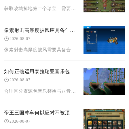
获取攻城掠地第二个珍宝，需要先完整修复第一件珍宝，再持续参与丝绸之路积攒二珍宝全套部件碎片
像素射击高厚度披风应具备什么样的设计元素
2026-08-07
像素射击高厚度披风需要具备合理的分层像素结构、收敛式外轮廓、低干扰纹理分区、适配对战的色彩
如何正确运用泰拉瑞亚音乐包
2026-08-07
合理区分资源包音乐替换与八音盒录制播放两套体系、规范文件部署路径、搭配场景灵活切换播放方式
帝王三国冲车何以应对不被顶翻的挑战
2026-08-07