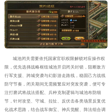
城池闭关需要依托国家官职权限解锁对应操作权
限，优先选择战略枢纽城池开启闭关封锁，阻断敌方
行军支援、跨城突袭与幻影游走路线，稳固己方战线
防守节奏，闭关期间无需频繁应对突发突袭，便可专
注打磨武将战法搭配、兵种克制逻辑与城池布防细
节，针对攻坚、守城、拉扯、反伏击各类场景反复优
化战术思路，结合战车御宝、神兵觉醒、阵法组合调