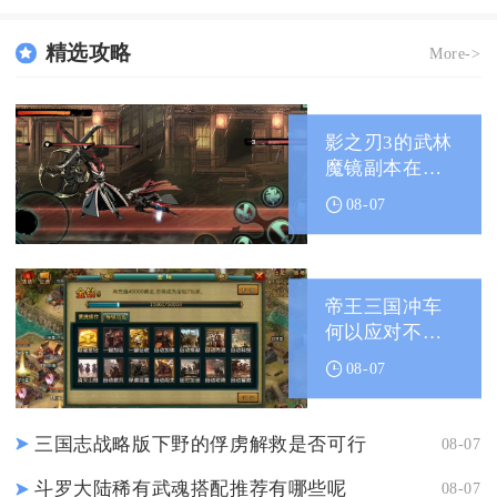
精选攻略
More->
影之刃3的武林
魔镜副本在哪
里找
08-07
帝王三国冲车
何以应对不被
顶翻的挑战
08-07
三国志战略版下野的俘虏解救是否可行
08-07
斗罗大陆稀有武魂搭配推荐有哪些呢
08-07