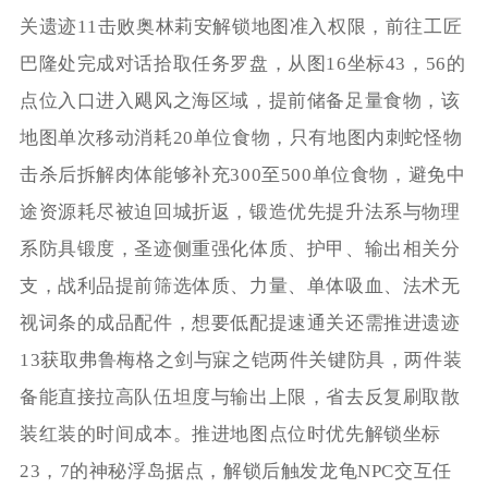
关遗迹11击败奥林莉安解锁地图准入权限，前往工匠
巴隆处完成对话拾取任务罗盘，从图16坐标43，56的
点位入口进入飓风之海区域，提前储备足量食物，该
地图单次移动消耗20单位食物，只有地图内刺蛇怪物
击杀后拆解肉体能够补充300至500单位食物，避免中
途资源耗尽被迫回城折返，锻造优先提升法系与物理
系防具锻度，圣迹侧重强化体质、护甲、输出相关分
支，战利品提前筛选体质、力量、单体吸血、法术无
视词条的成品配件，想要低配提速通关还需推进遗迹
13获取弗鲁梅格之剑与寐之铠两件关键防具，两件装
备能直接拉高队伍坦度与输出上限，省去反复刷取散
装红装的时间成本。推进地图点位时优先解锁坐标
23，7的神秘浮岛据点，解锁后触发龙龟NPC交互任