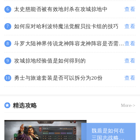
太史慈能否被有效地封杀在攻城掠地中
查看
6
如何应对哈利波特魔法觉醒贝拉卡组的技巧
查看
7
斗罗大陆神界传说龙神阵容龙神阵容是否需要根据战局变化
查看
8
攻城掠地经验值是如何得到的
查看
9
勇士与旅途套装是否可以拆分为20份
查看
10
精选攻略
More->
魏盾是如何在
三国志战略版