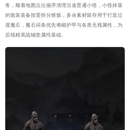
务，顺着地图点位循序清理沿途普通小怪，小怪掉落
的散装装备按需拆分熔炼，多余素材留存用于打造过
渡魔石，魔石词条优先堆砌护甲与各类无视属性，为
后续精英战铺垫属性基础。