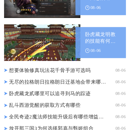
中获得的
08-06
卧虎藏龙明教
的技能有何优
势
08-06
想要体验修真玩法花千骨手游可选吗
08-06
无尽的拉格朗日拉格朗日迁基地会带来哪些潜在危险
08-06
卧虎藏龙贰哪里可以追寻到马的踪迹
08-06
乱斗西游觉醒的获取方式有哪些
08-06
全民奇迹2魔法师技能升级后有哪些增益效果
08-06
放开那三国3为何选择郭嘉与甄姬组合
08-06