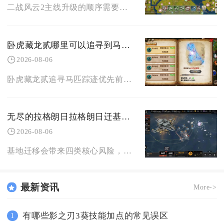
二战风云2主线升级的顺序需要重点留意，完全顺着任务指引无脑推进容易出现资源、人口、战力三重
卧虎藏龙贰哪里可以追寻到马的踪迹
2026-08-06
卧虎藏龙贰追寻马匹踪迹优先前往古楼兰、山海关、药王谷三大野外地图搜寻野马，同时可借助集市交
无尽的拉格朗日拉格朗日迁基地会带来哪些潜在危险
2026-08-06
基地迁移会带来四类核心风险，分别是前置筹备产生的资源损耗、迁移前后的防空防御漏洞、新星域未
最新资讯
More->
有哪些影之刃3葵技能加点的常见误区
1