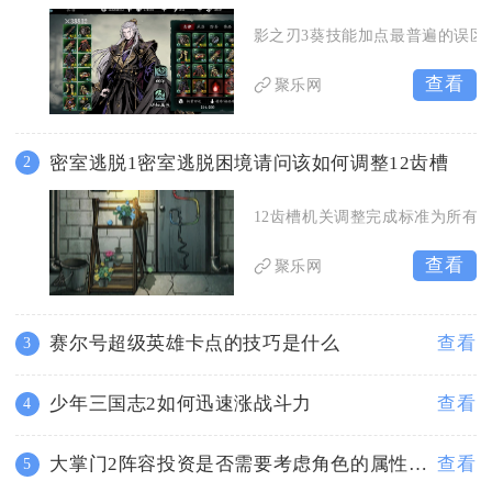
影之刃3葵技能加点最普遍的误区
查看
聚乐网
密室逃脱1密室逃脱困境请问该如何调整12齿槽
2
12齿槽机关调整完成标准为所有
查看
聚乐网
赛尔号超级英雄卡点的技巧是什么
查看
3
少年三国志2如何迅速涨战斗力
查看
4
大掌门2阵容投资是否需要考虑角色的属性与技能
查看
5