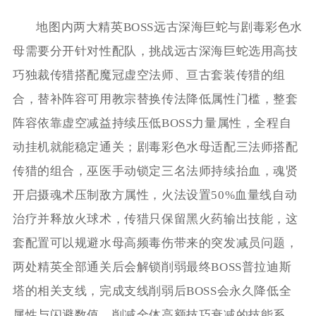
地图内两大精英BOSS远古深海巨蛇与剧毒彩色水
母需要分开针对性配队，挑战远古深海巨蛇选用高技
巧独裁传猎搭配魔冠虚空法师、亘古套装传猎的组
合，替补阵容可用教宗替换传法降低属性门槛，整套
阵容依靠虚空减益持续压低BOSS力量属性，全程自
动挂机就能稳定通关；剧毒彩色水母适配三法师搭配
传猎的组合，巫医手动锁定三名法师持续抬血，魂贤
开启摄魂术压制敌方属性，火法设置50%血量线自动
治疗并释放火球术，传猎只保留黑火药输出技能，这
套配置可以规避水母高频毒伤带来的突发减员问题，
两处精英全部通关后会解锁削弱最终BOSS普拉迪斯
塔的相关支线，完成支线削弱后BOSS会永久降低全
属性与闪避数值，削减全体高额技巧衰减的技能系