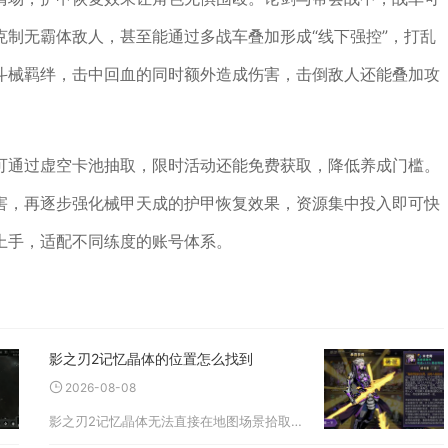
制无霸体敌人，甚至能通过多战车叠加形成“线下强控”，打乱
斗械羁绊，击中回血的同时额外造成伤害，击倒敌人还能叠加攻
可通过虚空卡池抽取，限时活动还能免费获取，降低养成门槛。
害，再逐步强化械甲天成的护甲恢复效果，资源集中投入即可快
上手，适配不同练度的账号体系。
影之刃2记忆晶体的位置怎么找到
2026-08-08
影之刃2记忆晶体无法直接在地图场景拾取，主要依靠副本掉落碎片合成、悬赏任务奖励、试炼挑战以及商店刷新获取，稳定刷取点位集中在昼夜空间副本、高阶悬赏关卡与无尽试炼模式。记忆晶体是角色技能共鸣、战技进阶不可或缺的核