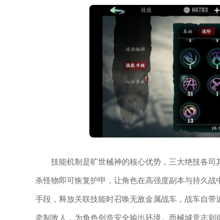
技能机制是旷世械神的核心优势，三大绝技各司
杀怪物即可恢复护甲，让角色在高强度副本与持久战
手段，释放关联技能时召唤无敌金属战车，战车自带
牵制敌人，为角色创造安全输出环境。而械城意志则