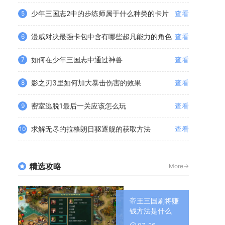
少年三国志2中的步练师属于什么种类的卡片
查看
5
漫威对决最强卡包中含有哪些超凡能力的角色
查看
6
如何在少年三国志中通过神兽
查看
7
影之刃3里如何加大暴击伤害的效果
查看
8
密室逃脱1最后一关应该怎么玩
查看
9
求解无尽的拉格朗日驱逐舰的获取方法
查看
10
精选攻略
More->
帝王三国刷将赚
钱方法是什么