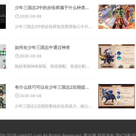
少年三国志2中的步练师属于什么种类的卡片
2026-08-08
少年三国志2中的步练师包含两类核心卡片品类，其一为吴国阵营虹金品质辅助武将卡，其二是专属天金品质红颜职业卡片，两种卡片形态适配不同上阵体系，也是该角色贯穿游戏前中后期的核心卡牌分类定位，主流高阶养成体系里虹金凝
如何在少年三国志中通过神兽
2026-08-08
熟练掌握神兽获取、阵容搭配、资源分配与图鉴养成，合理区分上阵神兽与护佑神兽的培养方向，是依靠神兽拉开战力差距、实现副本通关与竞技场越战的核心方式。神兽系统解锁之后，不要盲目收集全部神兽分散资源，按照自身所处养成
有什么技巧可以在少年三国志2后期提升战力
2026-08-08
少年三国志2后期想要稳步拉高战力，核心技巧是停止全员均衡养成，集中资源打造双核体系，深挖神兵、兵符、战法等次级系统的细节属性，补齐图鉴、宝物洗练这类容易被忽视的养成模块，依靠精细化资源分配实现战力持续突破。进入
018-2026 jule041.com All Rights Reserved. 聚乐网 版权所有
鄂ICP备20