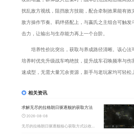
扰乱敌方视线，阻挡敌方技能，配合牵制效果能有效克
敌方操作节奏。羁绊搭配上，与嬴氏之主组合可触发
击力，让输出与生存能力再上一个台阶。
培养性价比突出，获取与养成路径清晰。该心法
培养时优先升级战车鸣绝技，提升战车召唤频率与伤
速成型，无需大量冗余资源，新手与老玩家均可轻松
相关资讯
求解无尽的拉格朗日驱逐舰的获取方法
2026-08-08
无尽的拉格朗日驱逐舰核心获取方式以收集永久舰船蓝图为主，搭配星系协议限时奖励、档案定向研究、未央资助计划奖励以及部分特殊活动兑换，拥有蓝图之后消耗资源就能持续建造驱逐舰，临时舰船奖励无法长期生产，不能作为稳定获