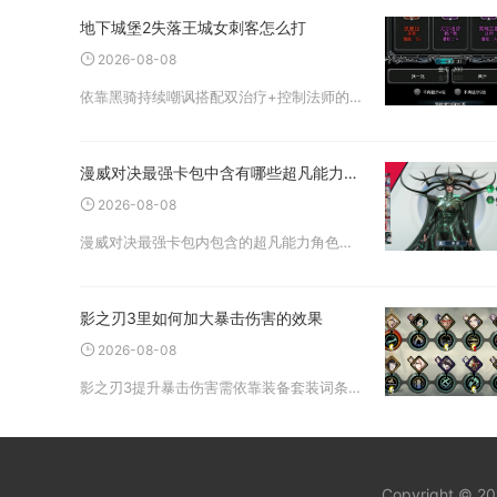
地下城堡2失落王城女刺客怎么打
2026-08-08
依靠黑骑持续嘲讽搭配双治疗+控制法师的标准四角色阵容，配齐免疫流血、瘟疫装备并严格调整力速比与战术阈值，即可稳定通关失落王城女刺客，无需高阶转职角色也能完成挑战。该BOSS位于失落王城坐标42,14，触发战斗时
漫威对决最强卡包中含有哪些超凡能力的角色
2026-08-08
漫威对决最强卡包内包含的超凡能力角色主要有凤凰女、暴风女、惊奇队长、洛基、奇异博士，这些角色凭借独特的超凡机制，成为众多构筑卡组中的核心选择。凤凰女拥有凤凰之力，具备重生与大范围能量灼烧能力，在对局阵亡后可以触
影之刃3里如何加大暴击伤害的效果
2026-08-08
影之刃3提升暴击伤害需依靠装备套装词条、心法羁绊与铸魂、刻印系统、华服及技能机制多乘区同步堆叠，优先保证暴击率达标后集中堆砌暴击伤害词条，搭配独立增伤属性稀释伤害衰减，即可实现暴击伤害倍率最大化，全渠道同步培养
Copyright © 2