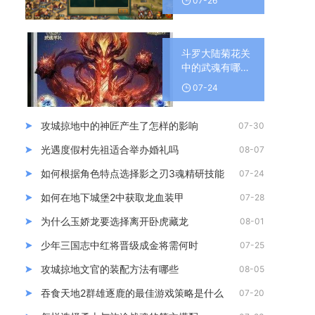
07-26
斗罗大陆菊花关
中的武魂有哪些
可用
07-24
攻城掠地中的神匠产生了怎样的影响
07-30
光遇度假村先祖适合举办婚礼吗
08-07
如何根据角色特点选择影之刃3魂精研技能
07-24
如何在地下城堡2中获取龙血装甲
07-28
为什么玉娇龙要选择离开卧虎藏龙
08-01
少年三国志中红将晋级成金将需何时
07-25
攻城掠地文官的装配方法有哪些
08-05
吞食天地2群雄逐鹿的最佳游戏策略是什么
07-20