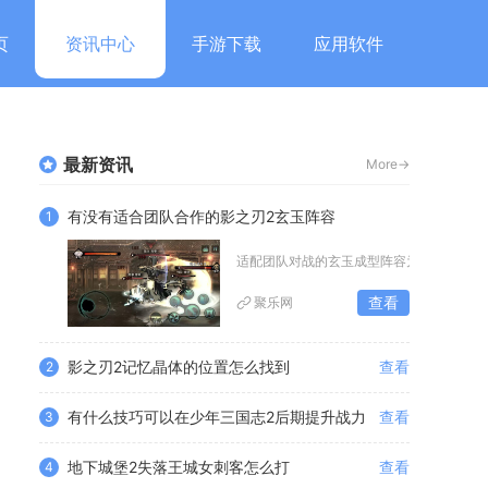
页
资讯中心
手游下载
应用软件
最新资讯
More->
有没有适合团队合作的影之刃2玄玉阵容
1
适配团队对战的玄玉成型阵容为玄玉+剑玄
查看
聚乐网
影之刃2记忆晶体的位置怎么找到
查看
2
有什么技巧可以在少年三国志2后期提升战力
查看
3
地下城堡2失落王城女刺客怎么打
查看
4