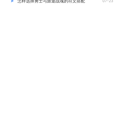
怎样选择勇士与旅途战魂的符文搭配
07-23