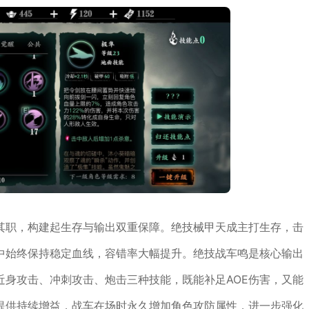
其职，构建起生存与输出双重保障。绝技械甲天成主打生存，击
中始终保持稳定血线，容错率大幅提升。绝技战车鸣是核心输出
近身攻击、冲刺攻击、炮击三种技能，既能补足AOE伤害，又能
提供持续增益，战车在场时永久增加角色攻防属性，进一步强化