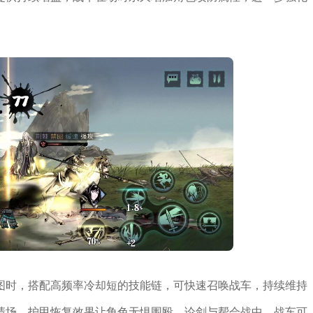
图时，搭配高频率冷却短的技能链，可快速召唤战车，持续维持
清场，护甲恢复效果让角色无惧围殴。论剑与帮会战中，战车可