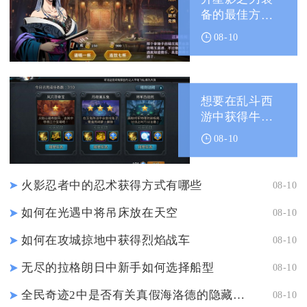
备的最佳方法
是什么
08-10
想要在乱斗西
游中获得牛魔
王怎么做呢
08-10
火影忍者中的忍术获得方式有哪些
08-10
如何在光遇中将吊床放在天空
08-10
如何在攻城掠地中获得烈焰战车
08-10
无尽的拉格朗日中新手如何选择船型
08-10
全民奇迹2中是否有关真假海洛德的隐藏任务报酬丰厚
08-10