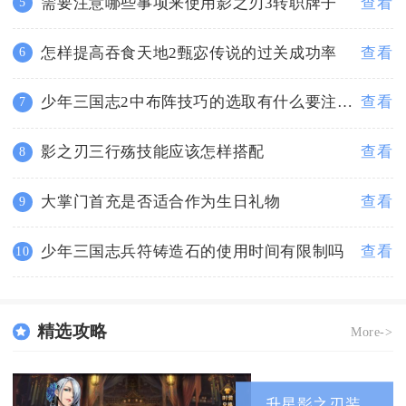
需要注意哪些事项来使用影之刃3转职牌子
查看
5
怎样提高吞食天地2甄宓传说的过关成功率
查看
6
少年三国志2中布阵技巧的选取有什么要注意的地方
查看
7
影之刃三行殇技能应该怎样搭配
查看
8
大掌门首充是否适合作为生日礼物
查看
9
少年三国志兵符铸造石的使用时间有限制吗
查看
10
精选攻略
More->
升星影之刃装