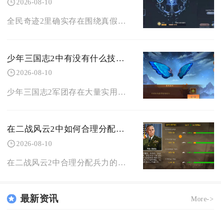
2026-08-10
全民奇迹2里确实存在围绕真假海洛德展开的隐藏任务，也就是玩家常说的真假故事奇遇任务，选对真
少年三国志2中有没有什么技巧可以帮助军团快速升级呢
2026-08-10
少年三国志2军团存在大量实用技巧，合理统筹成员日常任务、推进军团副本、落实活跃管理，能够有
在二战风云2中如何合理分配兵力
2026-08-10
在二战风云2中合理分配兵力的核心思路是围绕领土发育、攻坚作战、城防驻防划分作战编队，严格区
最新资讯
More->