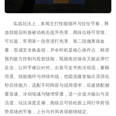
实战玩法上，多闻主打技能循环与拉扯节奏，释
放技能后衔接被动枪击提升伤害，两段位移可穿墙、
可往返，常用第一段突进打伤害、第二段撤离保血
量，形成安全换血链，开伞时机是核心操作点，精准
预判敌方控制与投射技能，既能免控保命又能反弹打
反击，让对手难以针对。出装可走半肉冷却流，兼顾
坦度、技能循环与持续作战，也能选爆发输出流强化
秒后排能力，适配不同阵容与战局需求，应援搭配侧
重攻速、冷却缩减与物理穿透，进一步放大输出与灵
活度，玩法深度足够，熟练后可轻松跟上同行学府强
势英雄的节奏，上分与对局表现都很稳定。