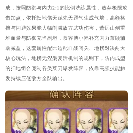
成，按照防御与内力2:1的比例洗练属性，放弃极限攻
击加点，依托扫地僧天赋先天罡气生成气墙，高额格
挡与闪避效果能大幅削减敌方武功伤害，萧远山侧重
堆血量与防御充当副坦，慕容博小幅补充内力兼顾辅
助减益，这套属性配比适配血战闯关、地榜对决两大
核心玩法，地榜无涅槃复活机制的规则下，防内成型
的扫地组合克制各类菜刀爆发阵容，依靠高频技能触
发持续压低敌方全队输出。