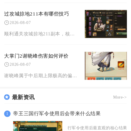
过攻城掠地211本有哪些技巧
2026-08-07
顺利通关攻城掠地211副本，核心技巧集中在固定武将排阵、精准战法释放节奏、硬件门槛把控、斩
大掌门2谢晓峰伤害如何评价
2026-08-07
谢晓峰属于中后期上限极高的偏副C侠客，持续伤害能力稳定，爆发依托全队攻击面板联动，PVE长
最新资讯
More->
帝王三国行军令使用后会带来什么结果
1
行军令使用后最直观的核心结果