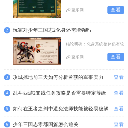
查看
聚乐网
玩家对少年三国志2化身还需增强吗
2
结论明确：化身系统整体仍有较
查看
聚乐网
攻城掠地前三天如何分析孟获的军事实力
查看
3
乱斗西游2支线任务攻略是否需要特定等级
查看
4
如何在王者之剑中避免法师技能被轻易破解
查看
5
少年三国志零郡国篇怎么通关
查看
6