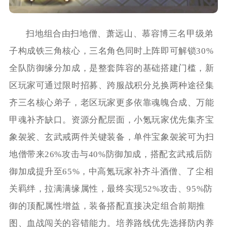
扫地组合由扫地僧、萧远山、慕容博三名甲级弟
子构成铁三角核心，三名角色同时上阵即可解锁30%
全队防御缘分加成，是整套阵容的基础搭建门槛，新
区玩家可通过限时招募、跨服战积分兑换两种途径集
齐三名核心弟子，老区玩家更多依靠魂魄合成、万能
甲魂补齐缺口。资源分配层面，小氪玩家优先集齐宝
象袈裟、玄武戒两件关键装备，单件宝象袈裟可为扫
地僧带来26%攻击与40%防御加成，搭配玄武戒后防
御加成提升至65%，中高氪玩家补齐斗酒僧、了尘相
关羁绊，拉满满缘属性，最终实现52%攻击、95%防
御的顶配属性增益，装备搭配直接决定组合前期推
图、血战闯关的容错能力。培养路线优先选择防内养