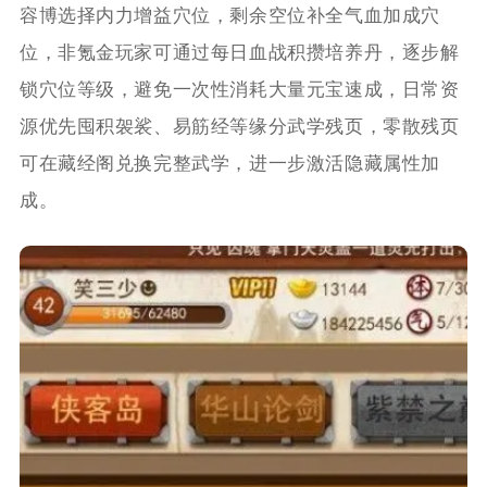
容博选择内力增益穴位，剩余空位补全气血加成穴
位，非氪金玩家可通过每日血战积攒培养丹，逐步解
锁穴位等级，避免一次性消耗大量元宝速成，日常资
源优先囤积袈裟、易筋经等缘分武学残页，零散残页
可在藏经阁兑换完整武学，进一步激活隐藏属性加
成。