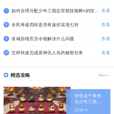
如何合理分配少年三国志官邸技能树6的技能点
查看
7
全民奇迹四转是否有途径实现七转
查看
8
攻城掠地官员令能解决什么问题
查看
9
怎样快速完成原神无人岛的秘密任务
查看
10
精选攻略
More->
孙坚这个角色
在少年三国志
中怎样书写
08-07