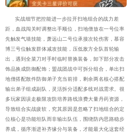
实战细节把控能进一步拉开扫地组合的战力差
距，血战闯关时调整出手顺位，扫地僧放在一号位率
先触发气墙技能，萧远山二号位承接次轮伤害，慕容
博三号位触发群体减攻技能，压低敌方全队首轮输
出，遇到全菜刀对手时临时替换装备，卸下部分攻击
饰品换成防御配饰；盟战团战中可拆分组合，单出扫
地僧搭配散件防御弟子充当前排，剩余两名核心搭配
输出弟子组成副队，灵活拆分适配多线对战需求。很
多玩家因误走极限攻防培养路线浪费大量丹药资源，
导致组合实战疲软，究其原因是忽略了扫地组合的定
位核心是功能坦队而非输出队伍，围绕防内思路稳步
养成，循序渐进补齐缘分与装备，才能最大化这套经